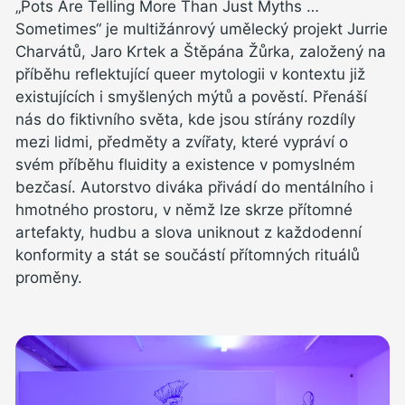
„Pots Are Telling More Than Just Myths …
Sometimes“ je multižánrový umělecký projekt Jurrie
Charvátů, Jaro Krtek a Štěpána Žůrka, založený na
příběhu reflektující queer mytologii v kontextu již
existujících i smyšlených mýtů a pověstí. Přenáší
nás do fiktivního světa, kde jsou stírány rozdíly
mezi lidmi, předměty a zvířaty, které vypráví o
svém příběhu fluidity a existence v pomyslném
bezčasí. Autorstvo diváka přivádí do mentálního i
hmotného prostoru, v němž lze skrze přítomné
artefakty, hudbu a slova uniknout z každodenní
konformity a stát se součástí přítomných rituálů
proměny.