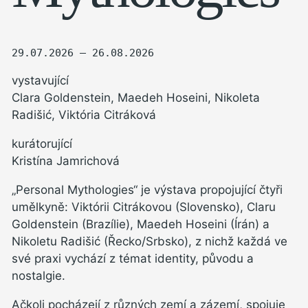
29.07.2026 — 26.08.2026
vystavující
Clara Goldenstein, Maedeh Hoseini, Nikoleta
Radišić, Viktória Citráková
kurátorující
Kristína Jamrichová
„Personal Mythologies“ je výstava propojující čtyři
umělkyně: Viktórii Citrákovou (Slovensko), Claru
Goldenstein (Brazílie), Maedeh Hoseini (Írán) a
Nikoletu Radišić (Řecko/Srbsko), z nichž každá ve
své praxi vychází z témat identity, původu a
nostalgie.
Ačkoli pocházejí z různých zemí a zázemí, spojuje