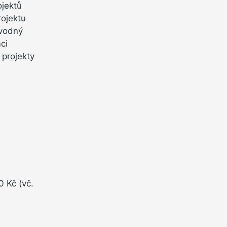
ojektů
rojektu
ovodný
ci
 projekty
0 Kč (vč.