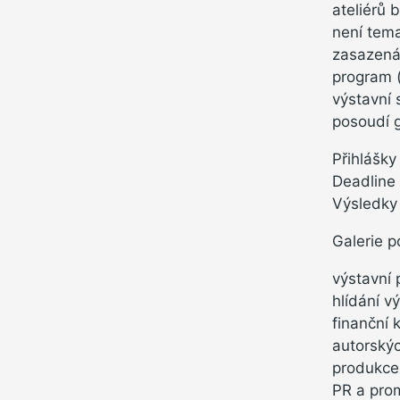
ateliérů 
není tema
zasazená
program (
výstavní 
posoudí
Přihlášky
Deadline 
Výsledky
Galerie p
výstavní 
hlídání v
finanční 
autorský
produkce
PR a pro