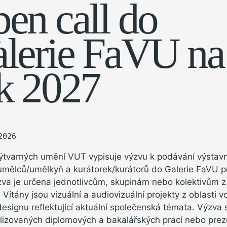
en call do
lerie FaVU na
k 2027
2026
výtvarných umění VUT vypisuje výzvu k podávání výstav
umělců/umělkyň a kurátorek/kurátorů do Galerie FaVU p
va je určena jednotlivcům, skupinám nebo kolektivům z
. Vítány jsou vizuální a audiovizuální projekty z oblasti 
esignu reflektující aktuální společenská témata. Výzva 
lizovaných diplomových a bakalářských prací nebo prez