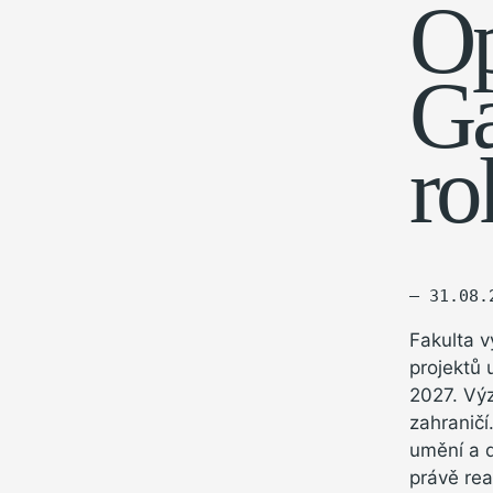
Op
Ga
ro
— 31.08.
Fakulta 
projektů 
2027. Výz
zahraničí
umění a d
právě rea