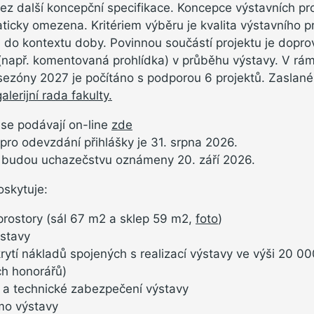
bez další koncepční specifikace. Koncepce výstavních pr
ticky omezena. Kritériem výběru je kvalita výstavního p
 do kontextu doby. Povinnou součástí projektu je dopr
např. komentovaná prohlídka) v průběhu výstavy. V rám
sezóny 2027 je počítáno s podporou 6 projektů. Zaslané
galerijní rada fakulty.
 se podávají on-line
zde
pro odevzdání přihlášky je 31. srpna 2026.
 budou uchazečstvu oznámeny 20. září 2026.
oskytuje:
prostory (sál 67 m2 a sklep 59 m2,
foto
)
ýstavy
krytí nákladů spojených s realizací výstavy ve výši 20 00
ch honorářů)
 a technické zabezpečení výstavy
mo výstavy