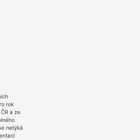
ních
ro rok
 ČR a ze
volného
se netýká
entací