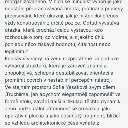
reorganizovaného. V nich se minulost vynořuje jako
neustále přepracovávaná hmota, protínaná procesy
přepisování, které ukazují, jak je historický přenos
vždy konstruován z určité pozice. Odtud vyvstává
otázka, která prochází celou výstavou: kdo
rozhoduje o tom, co vidíme, a z jakého úhlu
pohledu něco získává hodnotu, čitelnost nebo
legitimitu?
Konkávní večery na zemi rozprostřené po podlaze
vytvářejí strukturu, která je zároveň známá a
znepokojivá, schopná destabilizovat orientaci a
proměnit povrch v nestabilní percepční nástroj.
Ve stejném prostoru Sofie Yesaková svým dílem
„Truchlíme, jen abychom elegantněji zapomněli“ ve
formě stolu, zavádí další artikulaci těchto dynamik.
Jeho horizontální přítomnost se prosazuje jako
operativní plocha a jako posunutý fragment, blížící
se vzhledu architektonické části vyňaté z