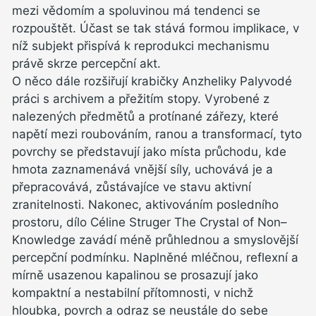
mezi vědomím a spoluvinou má tendenci se
rozpouštět. Účast se tak stává formou implikace, v
níž subjekt přispívá k reprodukci mechanismu
právě skrze percepční akt.
O něco dále rozšiřují krabičky Anzheliky Palyvodé
práci s archivem a přežitím stopy. Vyrobené z
nalezených předmětů a protínané zářezy, které
napětí mezi roubováním, ranou a transformací, tyto
povrchy se představují jako místa průchodu, kde
hmota zaznamenává vnější síly, uchovává je a
přepracovává, zůstávajíce ve stavu aktivní
zranitelnosti. Nakonec, aktivováním posledního
prostoru, dílo Céline Struger The Crystal of Non–
Knowledge zavádí méně průhlednou a smyslovější
percepční podmínku. Naplněné mléčnou, reflexní a
mírně usazenou kapalinou se prosazují jako
kompaktní a nestabilní přítomnosti, v nichž
hloubka, povrch a odraz se neustále do sebe