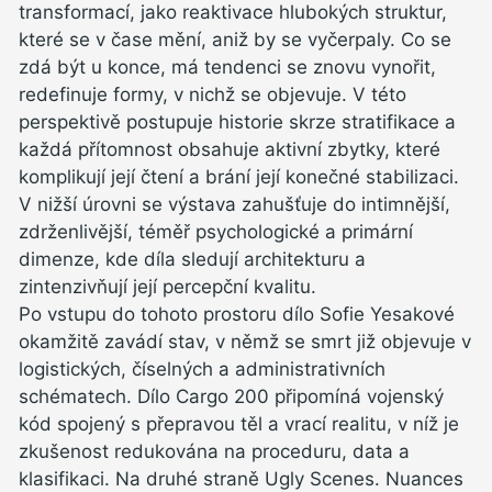
transformací, jako reaktivace hlubokých struktur,
které se v čase mění, aniž by se vyčerpaly. Co se
zdá být u konce, má tendenci se znovu vynořit,
redefinuje formy, v nichž se objevuje. V této
perspektivě postupuje historie skrze stratifikace a
každá přítomnost obsahuje aktivní zbytky, které
komplikují její čtení a brání její konečné stabilizaci.
V nižší úrovni se výstava zahušťuje do intimnější,
zdrženlivější, téměř psychologické a primární
dimenze, kde díla sledují architekturu a
zintenzivňují její percepční kvalitu.
Po vstupu do tohoto prostoru dílo Sofie Yesakové
okamžitě zavádí stav, v němž se smrt již objevuje v
logistických, číselných a administrativních
schématech. Dílo Cargo 200 připomíná vojenský
kód spojený s přepravou těl a vrací realitu, v níž je
zkušenost redukována na proceduru, data a
klasifikaci. Na druhé straně Ugly Scenes. Nuances