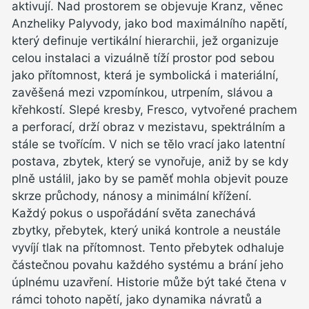
aktivují. Nad prostorem se objevuje Kranz, věnec
Anzheliky Palyvody, jako bod maximálního napětí,
který definuje vertikální hierarchii, jež organizuje
celou instalaci a vizuálně tíží prostor pod sebou
jako přítomnost, která je symbolická i materiální,
zavěšená mezi vzpomínkou, utrpením, slávou a
křehkostí. Slepé kresby, Fresco, vytvořené prachem
a perforací, drží obraz v mezistavu, spektrálním a
stále se tvořícím. V nich se tělo vrací jako latentní
postava, zbytek, který se vynořuje, aniž by se kdy
plně ustálil, jako by se paměť mohla objevit pouze
skrze průchody, nánosy a minimální křížení.
Každý pokus o uspořádání světa zanechává
zbytky, přebytek, který uniká kontrole a neustále
vyvíjí tlak na přítomnost. Tento přebytek odhaluje
částečnou povahu každého systému a brání jeho
úplnému uzavření. Historie může být také čtena v
rámci tohoto napětí, jako dynamika návratů a