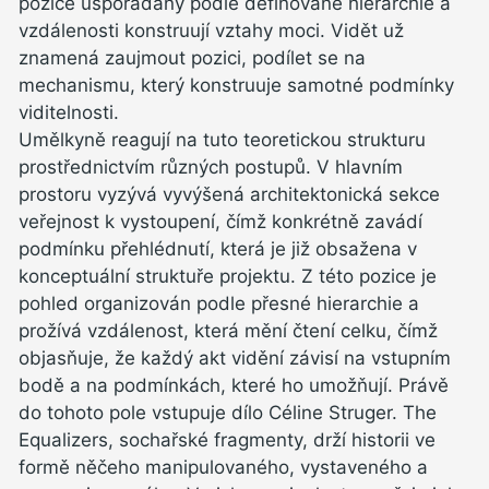
pozice uspořádány podle definované hierarchie a
vzdálenosti konstruují vztahy moci. Vidět už
znamená zaujmout pozici, podílet se na
mechanismu, který konstruuje samotné podmínky
viditelnosti.
Umělkyně reagují na tuto teoretickou strukturu
prostřednictvím různých postupů. V hlavním
prostoru vyzývá vyvýšená architektonická sekce
veřejnost k vystoupení, čímž konkrétně zavádí
podmínku přehlédnutí, která je již obsažena v
konceptuální struktuře projektu. Z této pozice je
pohled organizován podle přesné hierarchie a
prožívá vzdálenost, která mění čtení celku, čímž
objasňuje, že každý akt vidění závisí na vstupním
bodě a na podmínkách, které ho umožňují. Právě
do tohoto pole vstupuje dílo Céline Struger. The
Equalizers, sochařské fragmenty, drží historii ve
formě něčeho manipulovaného, vystaveného a