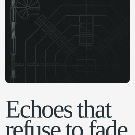
Echoes that
refuse to fade