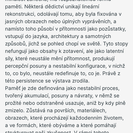
paměti. Některá dědictví unikají lineární
rekonstrukci, odolávají tomu, aby byla fixována v
jasných obrazech nebo úplných vyprávěních, a
namísto toho působí v přítomnosti jako pozůstatky,
vstupují do jazyka, architektury a samotných
způsobů, jichž se pohled chopí ve světě. Tyto stopy
nefungují jako obsahy k zotavení, ale jako latentní
síly, které neustále mění přítomnost, produkují
percepční posuny a nestabilní konfigurace, v nichž
to, co bylo, neustále redefinuje to, co je. Právě z
této persistence se výstava zrodila.
Paměť je zde definována jako nestabilní proces,
tvořený akumulací, posuny a návraty, v němž se
prožité nebo odstraněné usazuje, aniž by kdy plně
zmizelo. Zůstává na površích, materiálech,
obrazech, které procházejí každodenním životem,
a ve formách, které obýváme a které pomáhají
strukturovat naši zkušenost. V rámci tohoto