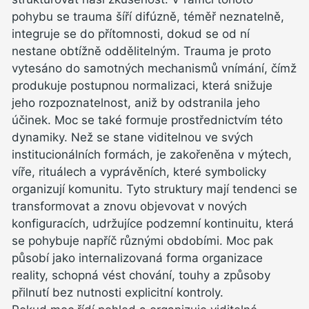
pohybu se trauma šíří difúzně, téměř neznatelně,
integruje se do přítomnosti, dokud se od ní
nestane obtížně oddělitelným. Trauma je proto
vytesáno do samotných mechanismů vnímání, čímž
produkuje postupnou normalizaci, která snižuje
jeho rozpoznatelnost, aniž by odstranila jeho
účinek. Moc se také formuje prostřednictvím této
dynamiky. Než se stane viditelnou ve svých
institucionálních formách, je zakořeněna v mýtech,
víře, rituálech a vyprávěních, které symbolicky
organizují komunitu. Tyto struktury mají tendenci se
transformovat a znovu objevovat v nových
konfiguracích, udržujíce podzemní kontinuitu, která
se pohybuje napříč různými obdobími. Moc pak
působí jako internalizovaná forma organizace
reality, schopná vést chování, touhy a způsoby
přilnutí bez nutnosti explicitní kontroly.