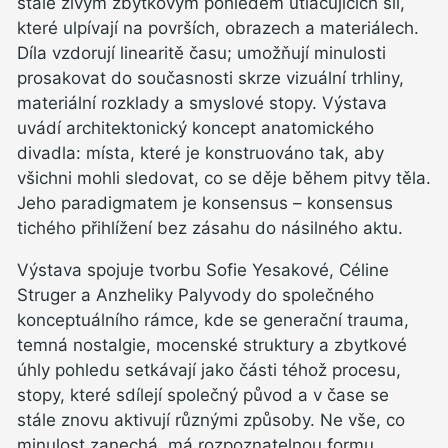
stále živým zbytkovým pohledem utlačujících sil,
které ulpívají na površích, obrazech a materiálech.
Díla vzdorují linearitě času; umožňují minulosti
prosakovat do současnosti skrze vizuální trhliny,
materiální rozklady a smyslové stopy. Výstava
uvádí architektonický koncept anatomického
divadla: místa, které je konstruováno tak, aby
všichni mohli sledovat, co se děje během pitvy těla.
Jeho paradigmatem je konsensus – konsensus
tichého přihlížení bez zásahu do násilného aktu.
Výstava spojuje tvorbu Sofie Yesakové, Céline
Struger a Anzheliky Palyvody do společného
konceptuálního rámce, kde se generační trauma,
temná nostalgie, mocenské struktury a zbytkové
úhly pohledu setkávají jako části téhož procesu,
stopy, které sdílejí společný původ a v čase se
stále znovu aktivují různými způsoby. Ne vše, co
minulost zanechá, má rozpoznatelnou formu