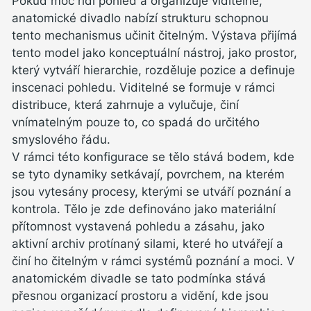
Pokud moc řídí pohled a organizuje viditelné,
anatomické divadlo nabízí strukturu schopnou
tento mechanismus učinit čitelným. Výstava přijímá
tento model jako konceptuální nástroj, jako prostor,
který vytváří hierarchie, rozděluje pozice a definuje
inscenaci pohledu. Viditelné se formuje v rámci
distribuce, která zahrnuje a vylučuje, činí
vnímatelným pouze to, co spadá do určitého
smyslového řádu.
V rámci této konfigurace se tělo stává bodem, kde
se tyto dynamiky setkávají, povrchem, na kterém
jsou vytesány procesy, kterými se utváří poznání a
kontrola. Tělo je zde definováno jako materiální
přítomnost vystavená pohledu a zásahu, jako
aktivní archiv protínaný silami, které ho utvářejí a
činí ho čitelným v rámci systémů poznání a moci. V
anatomickém divadle se tato podmínka stává
přesnou organizací prostoru a vidění, kde jsou