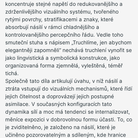
koncentruje stejné napětí do redukovanějšího a
zdrženlivějšího vizuálního systému, tvořeného
rytými povrchy, stratifikacemi a znaky, které
absorbují násilí v rámci chladnějšího a
kontrolovanějšího percepčního řádu. Vedle toho
smuteční stuha s nápisem „Truchlíme, jen abychom
elegantněji zapomněli“ nechává truchlení vynořit se
jako lingvistická a symbolická konstrukce, jako
organizovaná forma zjemnělá, vyleštěná, téměř
tichá.
Společně tato díla artikulují úvahu, v níž násilí a
ztráta vstupují do vizuálních mechanismů, které řídí
jejich čitelnost a doprovázejí jejich postupné
asimilace. V současných konfiguracích tato
dynamika sílí a moc má tendenci se internalizovat,
měníce expozici v dobrovolnou formu účasti. To, co
je zviditelněno, je založeno na násilí, které je
učiněno pozorovatelným a sdíleným, kde hranice