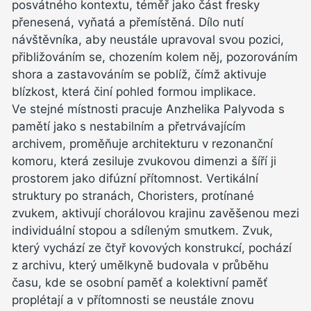
posvátného kontextu, téměř jako část fresky
přenesená, vyňatá a přemístěná. Dílo nutí
návštěvníka, aby neustále upravoval svou pozici,
přibližováním se, chozením kolem něj, pozorováním
shora a zastavováním se poblíž, čímž aktivuje
blízkost, která činí pohled formou implikace.
Ve stejné místnosti pracuje Anzhelika Palyvoda s
pamětí jako s nestabilním a přetrvávajícím
archivem, proměňuje architekturu v rezonanční
komoru, která zesiluje zvukovou dimenzi a šíří ji
prostorem jako difúzní přítomnost. Vertikální
struktury po stranách, Choristers, protínané
zvukem, aktivují chorálovou krajinu zavěšenou mezi
individuální stopou a sdíleným smutkem. Zvuk,
který vychází ze čtyř kovových konstrukcí, pochází
z archivu, který umělkyně budovala v průběhu
času, kde se osobní paměť a kolektivní paměť
proplétají a v přítomnosti se neustále znovu